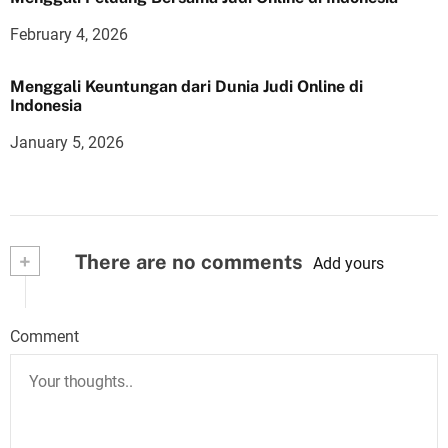
February 4, 2026
Menggali Keuntungan dari Dunia Judi Online di
Indonesia
January 5, 2026
+
There are no comments
Add yours
Comment