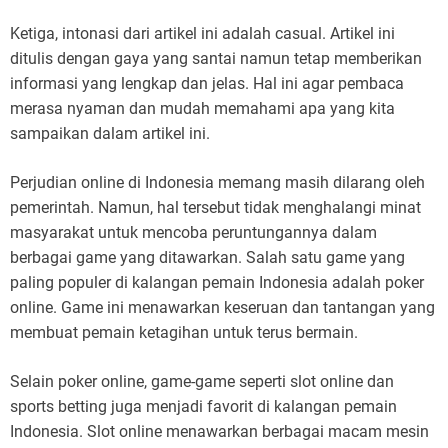
Ketiga, intonasi dari artikel ini adalah casual. Artikel ini
ditulis dengan gaya yang santai namun tetap memberikan
informasi yang lengkap dan jelas. Hal ini agar pembaca
merasa nyaman dan mudah memahami apa yang kita
sampaikan dalam artikel ini.
Perjudian online di Indonesia memang masih dilarang oleh
pemerintah. Namun, hal tersebut tidak menghalangi minat
masyarakat untuk mencoba peruntungannya dalam
berbagai game yang ditawarkan. Salah satu game yang
paling populer di kalangan pemain Indonesia adalah poker
online. Game ini menawarkan keseruan dan tantangan yang
membuat pemain ketagihan untuk terus bermain.
Selain poker online, game-game seperti slot online dan
sports betting juga menjadi favorit di kalangan pemain
Indonesia. Slot online menawarkan berbagai macam mesin