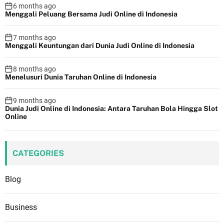
6 months ago
Menggali Peluang Bersama Judi Online di Indonesia
7 months ago
Menggali Keuntungan dari Dunia Judi Online di Indonesia
8 months ago
Menelusuri Dunia Taruhan Online di Indonesia
9 months ago
Dunia Judi Online di Indonesia: Antara Taruhan Bola Hingga Slot
Online
CATEGORIES
Blog
Business