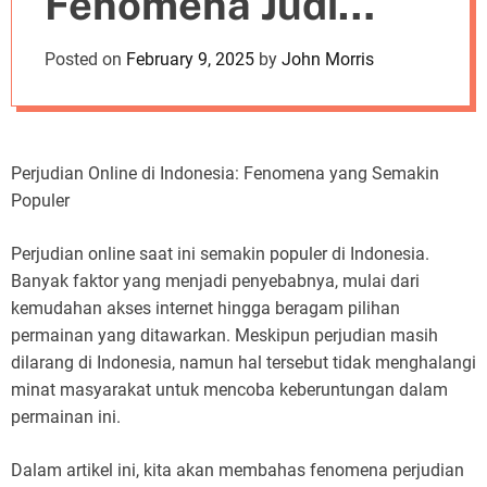
Fenomena Judi
o
d
Online di Indonesia
Posted on
February 9, 2025
by
John Morris
e
Perjudian Online di Indonesia: Fenomena yang Semakin
Populer
Perjudian online saat ini semakin populer di Indonesia.
Banyak faktor yang menjadi penyebabnya, mulai dari
kemudahan akses internet hingga beragam pilihan
permainan yang ditawarkan. Meskipun perjudian masih
dilarang di Indonesia, namun hal tersebut tidak menghalangi
minat masyarakat untuk mencoba keberuntungan dalam
permainan ini.
Dalam artikel ini, kita akan membahas fenomena perjudian