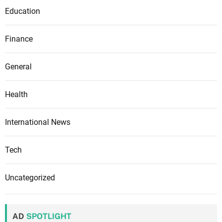
Education
Finance
General
Health
International News
Tech
Uncategorized
AD
SPOTLIGHT