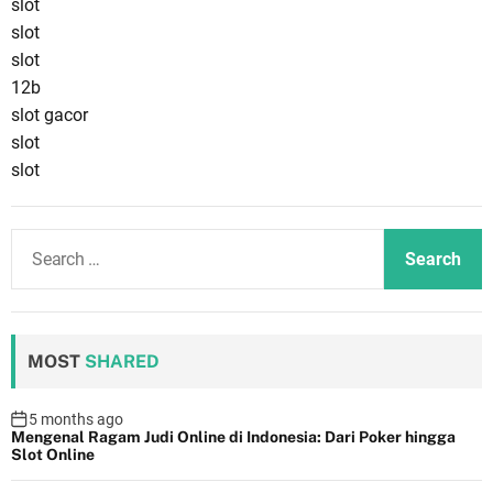
slot
slot
slot
12b
slot gacor
slot
slot
S
e
a
r
c
MOST
SHARED
h
f
5 months ago
o
Mengenal Ragam Judi Online di Indonesia: Dari Poker hingga
Slot Online
r
: