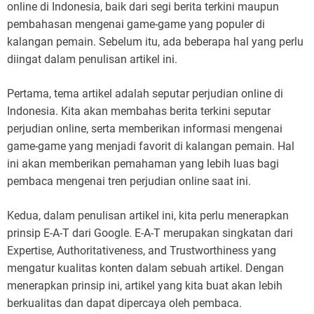
online di Indonesia, baik dari segi berita terkini maupun
pembahasan mengenai game-game yang populer di
kalangan pemain. Sebelum itu, ada beberapa hal yang perlu
diingat dalam penulisan artikel ini.
Pertama, tema artikel adalah seputar perjudian online di
Indonesia. Kita akan membahas berita terkini seputar
perjudian online, serta memberikan informasi mengenai
game-game yang menjadi favorit di kalangan pemain. Hal
ini akan memberikan pemahaman yang lebih luas bagi
pembaca mengenai tren perjudian online saat ini.
Kedua, dalam penulisan artikel ini, kita perlu menerapkan
prinsip E-A-T dari Google. E-A-T merupakan singkatan dari
Expertise, Authoritativeness, and Trustworthiness yang
mengatur kualitas konten dalam sebuah artikel. Dengan
menerapkan prinsip ini, artikel yang kita buat akan lebih
berkualitas dan dapat dipercaya oleh pembaca.