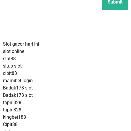
Slot gacor hari ini
slot online
slot88
situs slot
cipit88
mamibet login
Badak178 slot
Badak178 slot
tapir 328
tapir 328
kingbet188
Cipit88